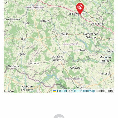
Leaflet
|
©
OpenStreetMap
contributors