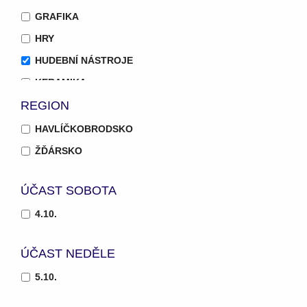
GRAFIKA
HRY
HUDEBNÍ NÁSTROJE
KERAMIKA
REGION
KNIHAŘSTVÍ
KOVÁŘSTVÍ
HAVLÍČKOBRODSKO
KOŽENÉ DOPLŇKY
ŽĎÁRSKO
KRASOHLEDY
ÚČAST SOBOTA
MALÍŘSTVÍ
MARKET
4.10.
NOŽÍŘSTVÍ
ÚČAST NEDĚLE
POČÍTAČOVÁ TVORBA A ANIMACE
5.10.
RESTAURÁTORSTVÍ
SKLÁŘSTVÍ