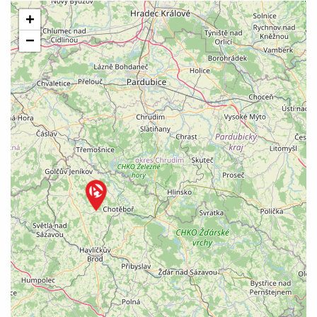
+
SOCHAŘSTVÍ
−
TEXTILNÍ PRÁCE
TRUHLÁŘSTVÍ
UMĚLECKÉ ŠKOLY
VÁNOČNÍ OZDOBY
ZVUKOVÉ UMĚNÍ
ŘEZBÁŘSTVÍ
ŠPERK