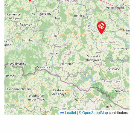
Leaflet
|
©
OpenStreetMap
contributors