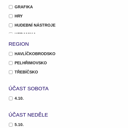
GRAFIKA
HRY
HUDEBNÍ NÁSTROJE
KERAMIKA
REGION
KNIHAŘSTVÍ
KOVÁŘSTVÍ
HAVLÍČKOBRODSKO
KOŽENÉ DOPLŇKY
PELHŘIMOVSKO
KRASOHLEDY
TŘEBÍČSKO
MALÍŘSTVÍ
ÚČAST SOBOTA
MARKET
NOŽÍŘSTVÍ
4.10.
POČÍTAČOVÁ TVORBA A ANIMACE
ÚČAST NEDĚLE
RESTAURÁTORSTVÍ
5.10.
SKLÁŘSTVÍ