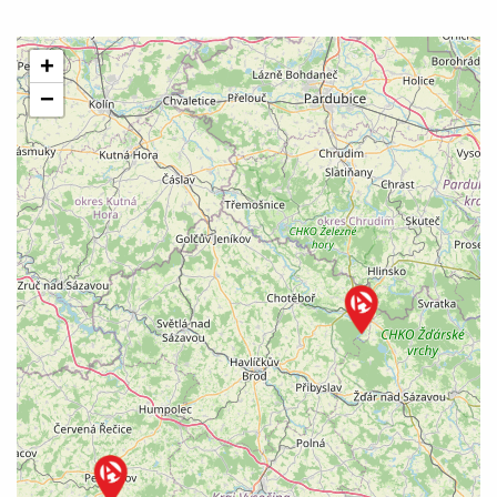
SOCHAŘSTVÍ
+
TEXTILNÍ PRÁCE
−
TRUHLÁŘSTVÍ
UMĚLECKÉ ŠKOLY
VÁNOČNÍ OZDOBY
ZVUKOVÉ UMĚNÍ
ŘEZBÁŘSTVÍ
ŠPERK