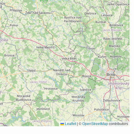
Leaflet
|
©
OpenStreetMap
contributors