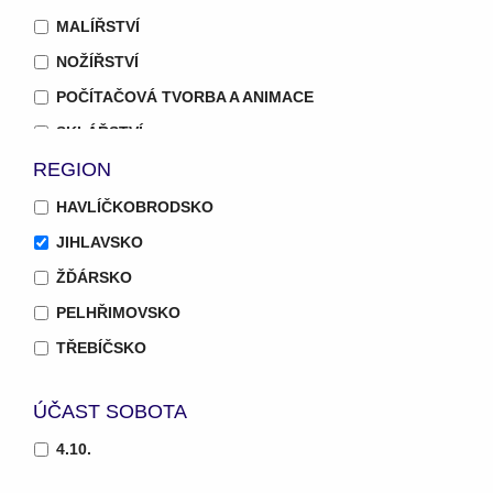
MALÍŘSTVÍ
NOŽÍŘSTVÍ
POČÍTAČOVÁ TVORBA A ANIMACE
SKLÁŘSTVÍ
REGION
SOCHAŘSTVÍ
TEXTILNÍ PRÁCE
HAVLÍČKOBRODSKO
UMĚLECKÉ ŠKOLY
JIHLAVSKO
ŘEZBÁŘSTVÍ
ŽĎÁRSKO
ŠPERK
PELHŘIMOVSKO
TŘEBÍČSKO
ÚČAST SOBOTA
4.10.