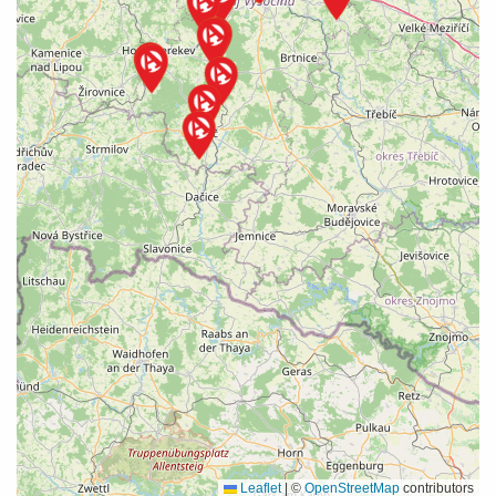
Leaflet
|
©
OpenStreetMap
contributors