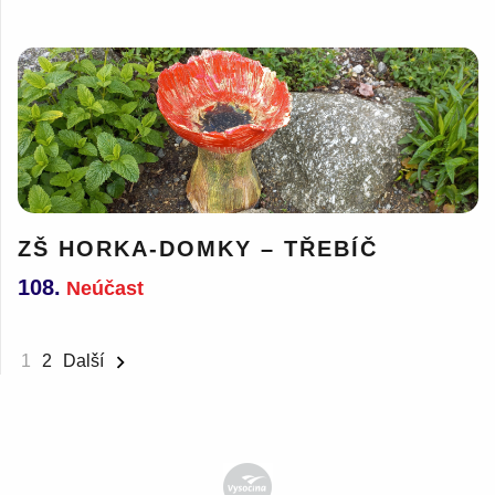
ZŠ HORKA-DOMKY – TŘEBÍČ
108.
Neúčast
Stránkování
1
2
Další
příspěvků